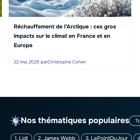
Réchauffement de l’Arctique : ces gros
impacts sur le climat en France et en
Europe
22 mai 2025
par
Christophe Cohen
Nos thématiques populaires
To
Lidl
James Webb
LePointDuJour