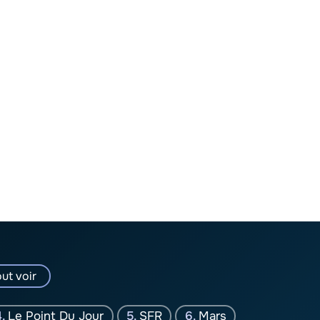
ut voir
Le Point Du Jour
SFR
Mars