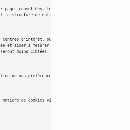
: pages consultées, temps passé, nombre de visiteurs, so
t la structure de notre site. Ils peuvent être gérés en 
 centres d’intérêt, sur notre site ou ailleurs sur Inter
ée et aider à mesurer l’efficacité des campagnes marketi
seront moins ciblées.

tion de vos préférences (langue, région…), intégration d
 matière de cookies via :
