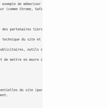
 exemple de mémoriser vos préférences ou d’analyser la f
ur (comme Chrome, Safari, Firefox, Edge, etc.).

 des partenaires tiers.

 technique du site et pour améliorer votre expérience ut
ublicitaires, outils d’analyse, réseaux sociaux). Leur o
t de mettre en œuvre des mesures adaptées pour garantir 
entielles du site (par exemple : gestion de session, acc
ent.
