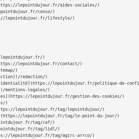
ttps://lepointdujour.fr/aides-sociales/)

pointdujour.fr/conso/)

//lepointdujour.fr/lifestyle/)

lepointdujour.fr/)

ttps://lepointdujour.fr/contact/)

temap/)

ction](/redaction/)

identialité](https://lepointdujour.fr/politique-de-confi
(/mentions-legales/)

es](https://lepointdujour.fr/gestion-des-cookies/)

s/)

tps://lepointdujour.fr/tag/lepointdujour/)

(https://lepointdujour.fr/tag/le-point-du-jour/)

intdujour.fr/tag/caf/)

ointdujour.fr/tag/lidl/)

s://lepointdujour.fr/tag/agirc-arrco/)
