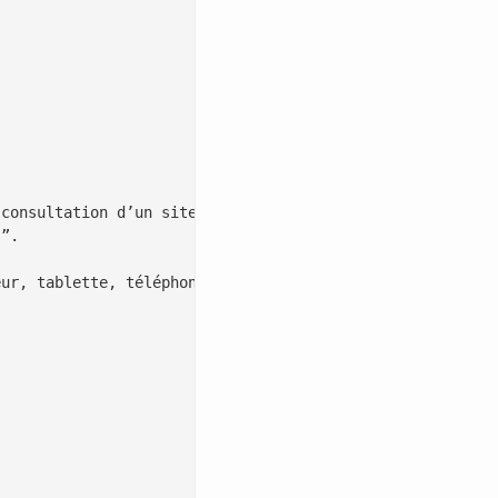
consultation d’un site internet ou d’une application mob
”.

ur, tablette, téléphone…) par le serveur du site ou d’un