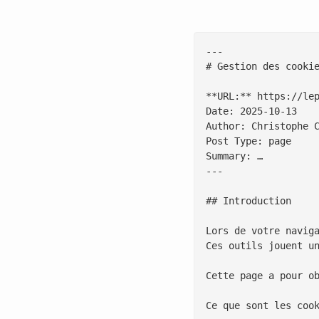
---

# Gestion des cookie
**URL:** https://lep
Date: 2025-10-13

Author: Christophe C
Post Type: page

Summary: …

---

## Introduction

Lors de votre navig
Ces outils jouent u
Cette page a pour ob
Ce que sont les cook