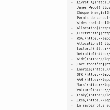
- [Livret A](https:/
- [James Webb](https
- [Chèque énergie](h
- [Permis de conduir
- [Aides sociales](h
- [Allocation](https
- [Électricité](http
- [RSA](https://lepo
- [Allocations](http
- [Leclerc](https://
- [Retraite](https:/
- [Aide](https://lep
- [Taxe foncière](ht
- [Énergie](https://
- [SFR](https://lepo
- [AAH](https://lepo
- [Mars](https://lep
- [Voiture](https://
- [Linky](https://le
- [Ikea](https://lep
- [En savoir plus su