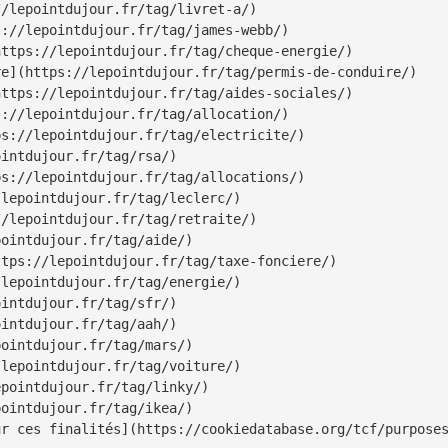
/lepointdujour.fr/tag/livret-a/)

://lepointdujour.fr/tag/james-webb/)

ttps://lepointdujour.fr/tag/cheque-energie/)

e](https://lepointdujour.fr/tag/permis-de-conduire/)

ttps://lepointdujour.fr/tag/aides-sociales/)

://lepointdujour.fr/tag/allocation/)

s://lepointdujour.fr/tag/electricite/)

intdujour.fr/tag/rsa/)

s://lepointdujour.fr/tag/allocations/)

lepointdujour.fr/tag/leclerc/)

/lepointdujour.fr/tag/retraite/)

ointdujour.fr/tag/aide/)

tps://lepointdujour.fr/tag/taxe-fonciere/)

lepointdujour.fr/tag/energie/)

intdujour.fr/tag/sfr/)

intdujour.fr/tag/aah/)

ointdujour.fr/tag/mars/)

lepointdujour.fr/tag/voiture/)

pointdujour.fr/tag/linky/)

ointdujour.fr/tag/ikea/)

r ces finalités](https://cookiedatabase.org/tcf/purposes