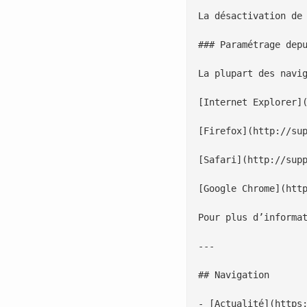
La désactivation de 
### Paramétrage depu
La plupart des navig
[Internet Explorer](
[Firefox](http://sup
[Safari](http://supp
[Google Chrome](http
Pour plus d’informat
---

## Navigation

- [Actualité](https: