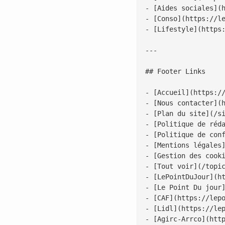
- [Aides sociales](h
- [Conso](https://le
- [Lifestyle](https:
---

## Footer Links

- [Accueil](https://
- [Nous contacter](h
- [Plan du site](/si
- [Politique de réda
- [Politique de conf
- [Mentions légales]
- [Gestion des cooki
- [Tout voir](/topic
- [LePointDuJour](ht
- [Le Point Du jour]
- [CAF](https://lepo
- [Lidl](https://lep
- [Agirc-Arrco](http