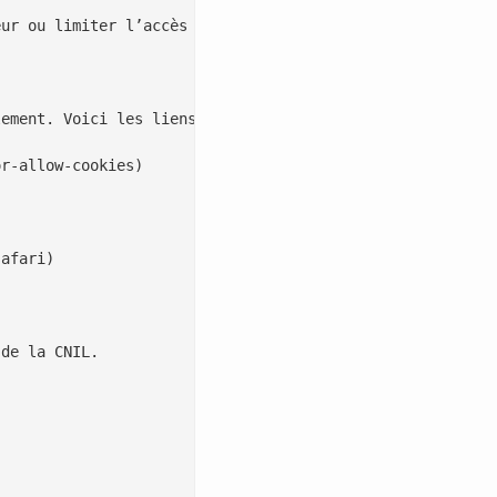
ur ou limiter l’accès à certaines fonctionnalités.

ement. Voici les liens vers les guides officiels :

r-allow-cookies)

afari)

de la CNIL.
