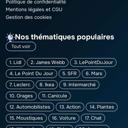
Politique de confidentialité
Mentions légales
et CGU
Gestion des cookies
Nos thématiques populaires
Tout voir
Lidl
James Webb
LePointDuJour
Le Point Du Jour
SFR
Mars
Leclerc
Ikea
Intermarché
Orages
Canicule
Automobilistes
Action
Plantes
Moustiques
Voiture
Chat