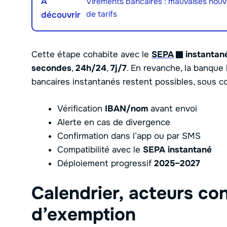
À
Virements bancaires : mauvaises nouv
de tarifs
découvrir
Cette étape cohabite avec le
SEPA
instantan
secondes
,
24h/24
,
7j/7
. En revanche, la banque
bancaires instantanés restent possibles, sous co
Vérification
IBAN/nom
avant envoi
Alerte en cas de divergence
Confirmation dans l’app ou par SMS
Compatibilité avec le
SEPA instantané
Déploiement progressif
2025–2027
Calendrier, acteurs co
d’exemption