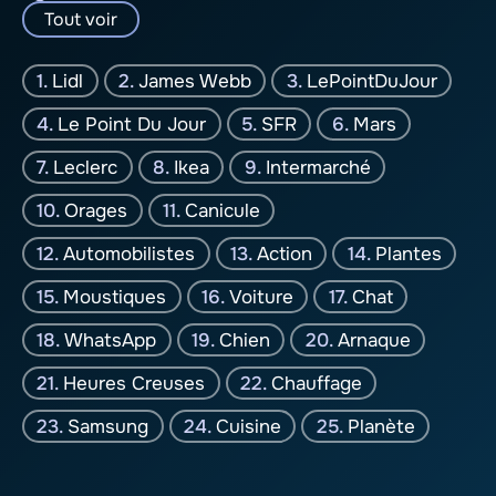
Tout voir
Lidl
James Webb
LePointDuJour
Le Point Du Jour
SFR
Mars
Leclerc
Ikea
Intermarché
Orages
Canicule
Automobilistes
Action
Plantes
Moustiques
Voiture
Chat
WhatsApp
Chien
Arnaque
Heures Creuses
Chauffage
Samsung
Cuisine
Planète