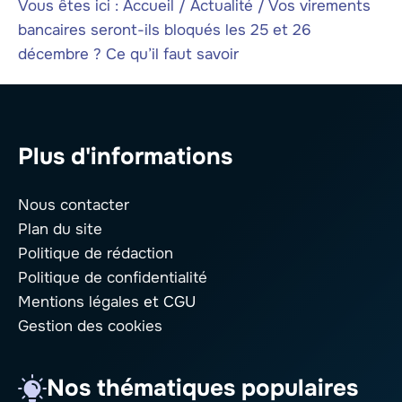
Vous êtes ici :
Accueil
/
Actualité
/
Vos virements
bancaires seront-ils bloqués les 25 et 26
décembre ? Ce qu’il faut savoir
Plus d'informations
Nous contacter
Plan du site
Politique de rédaction
Politique de confidentialité
Mentions légales
et CGU
Gestion des cookies
Nos thématiques populaires