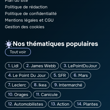
Plan du site
Politique de rédaction
Politique de confidentialité
Mentions légales
et CGU
Gestion des cookies
Nos thématiques populaires
Tout voir
Lidl
James Webb
LePointDuJour
Le Point Du Jour
SFR
Mars
Leclerc
Ikea
Intermarché
Orages
Canicule
Automobilistes
Action
Plantes