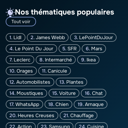
Nos thématiques populaires
Tout voir
Lidl
James Webb
LePointDuJour
Le Point Du Jour
SFR
Mars
Leclerc
Intermarché
Ikea
Orages
Canicule
Automobilistes
Plantes
Moustiques
Voiture
Chat
WhatsApp
Chien
Arnaque
Heures Creuses
Chauffage
Action
Samsung
Cuisine