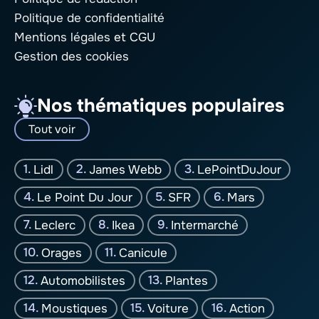
Politique de confidentialité
Mentions légales
et CGU
Gestion des cookies
Nos thématiques populaires
Tout voir
Lidl
James Webb
LePointDuJour
Le Point Du Jour
SFR
Mars
Leclerc
Ikea
Intermarché
Orages
Canicule
Automobilistes
Plantes
Moustiques
Voiture
Action