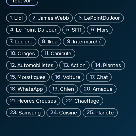
Tout voir
Lidl
James Webb
LePointDuJour
Le Point Du Jour
SFR
Mars
Leclerc
Ikea
Intermarché
Orages
Canicule
Automobilistes
Action
Plantes
Moustiques
Voiture
Chat
WhatsApp
Chien
Arnaque
Heures Creuses
Chauffage
Samsung
Cuisine
Planète