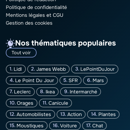
Politique de confidentialité
Mentions légales
et CGU
Gestion des cookies
Nos thématiques populaires
Tout voir
Lidl
James Webb
LePointDuJour
Le Point Du Jour
SFR
Mars
Leclerc
Ikea
Intermarché
Orages
Canicule
Automobilistes
Action
Plantes
Moustiques
Voiture
Chat