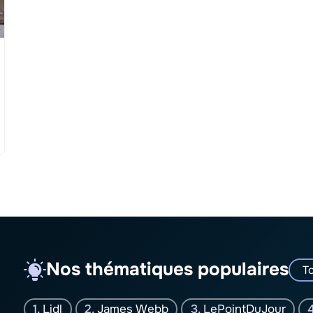
Nos thématiques populaires
To
Lidl
James Webb
LePointDuJour