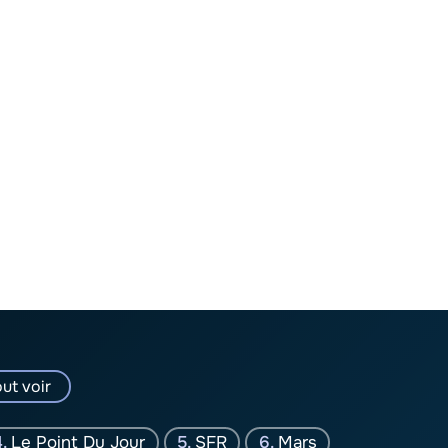
ut voir
Le Point Du Jour
SFR
Mars