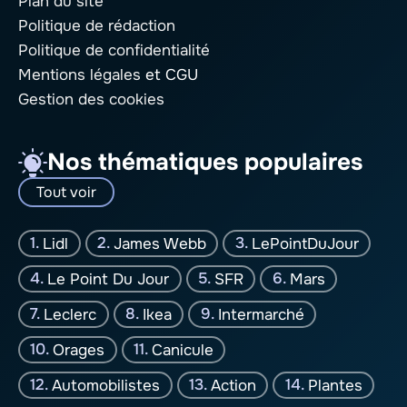
Plan du site
Politique de rédaction
Politique de confidentialité
Mentions légales
et CGU
Gestion des cookies
Nos thématiques populaires
Tout voir
Lidl
James Webb
LePointDuJour
Le Point Du Jour
SFR
Mars
Leclerc
Ikea
Intermarché
Orages
Canicule
Automobilistes
Action
Plantes