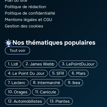
Plan du site
Politique de rédaction
Politique de confidentialité
Mentions légales
et CGU
Gestion des cookies
Nos thématiques populaires
Tout voir
Lidl
James Webb
LePointDuJour
Le Point Du Jour
SFR
Mars
Leclerc
Intermarché
Ikea
Orages
Canicule
Automobilistes
Plantes