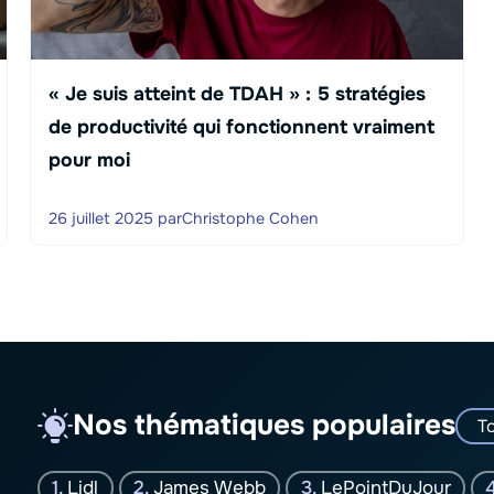
« Je suis atteint de TDAH » : 5 stratégies
de productivité qui fonctionnent vraiment
pour moi
26 juillet 2025
par
Christophe Cohen
Nos thématiques populaires
To
Lidl
James Webb
LePointDuJour