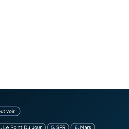
ut voir
Le Point Du Jour
SFR
Mars