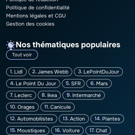
Politique de confidentialité
Mentions légales
et CGU
Gestion des cookies
Nos thématiques populaires
Tout voir
Lidl
James Webb
LePointDuJour
Le Point Du Jour
SFR
Mars
Leclerc
Ikea
Intermarché
Orages
Canicule
Automobilistes
Action
Plantes
Moustiques
Voiture
Chat