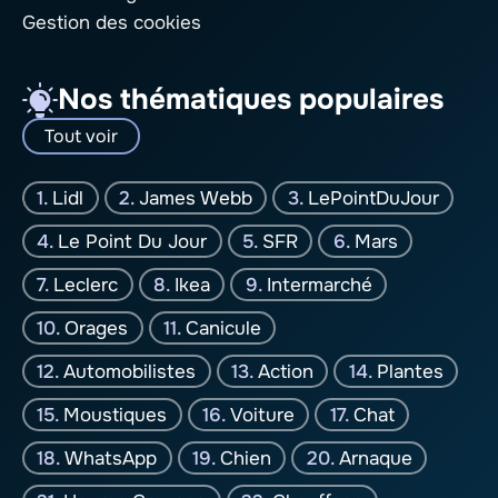
Gestion des cookies
Nos thématiques populaires
Tout voir
Lidl
James Webb
LePointDuJour
Le Point Du Jour
SFR
Mars
Leclerc
Ikea
Intermarché
Orages
Canicule
Automobilistes
Action
Plantes
Moustiques
Voiture
Chat
WhatsApp
Chien
Arnaque