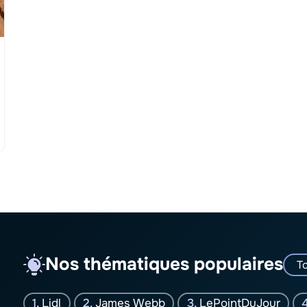
Nos thématiques populaires
To
Lidl
James Webb
LePointDuJour