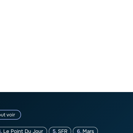
ut voir
Le Point Du Jour
SFR
Mars