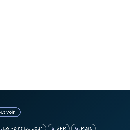
ut voir
Le Point Du Jour
SFR
Mars