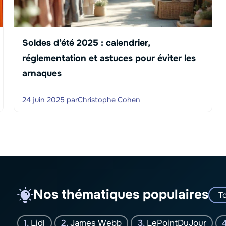
Soldes d’été 2025 : calendrier,
réglementation et astuces pour éviter les
arnaques
24 juin 2025
par
Christophe Cohen
Nos thématiques populaires
To
Lidl
James Webb
LePointDuJour