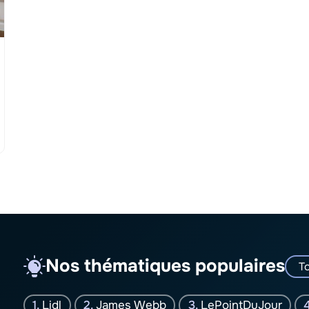
Nos thématiques populaires
To
Lidl
James Webb
LePointDuJour