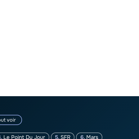
ut voir
Le Point Du Jour
SFR
Mars