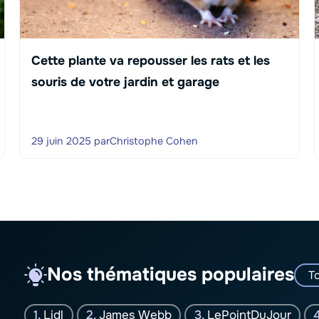
Cette plante va repousser les rats et les
souris de votre jardin et garage
29 juin 2025
par
Christophe Cohen
Nos thématiques populaires
To
Lidl
James Webb
LePointDuJour