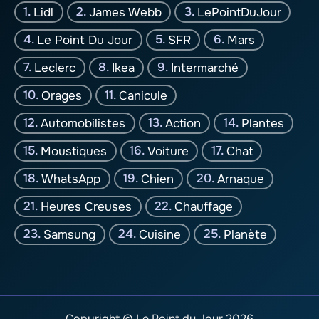
Lidl
James Webb
LePointDuJour
Le Point Du Jour
SFR
Mars
Leclerc
Ikea
Intermarché
Orages
Canicule
Automobilistes
Action
Plantes
Moustiques
Voiture
Chat
WhatsApp
Chien
Arnaque
Heures Creuses
Chauffage
Samsung
Cuisine
Planète
Copyright © Le Point du Jour 2026