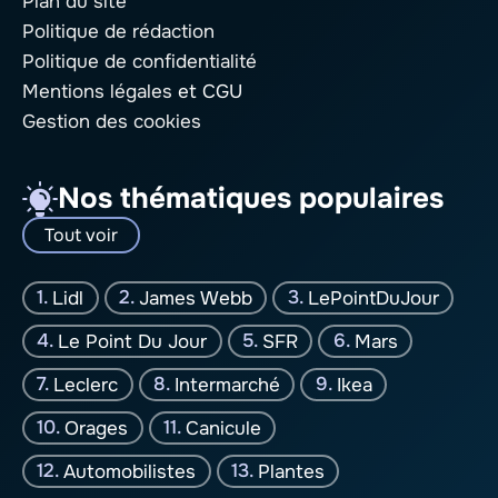
Plan du site
Politique de rédaction
Politique de confidentialité
Mentions légales
et CGU
Gestion des cookies
Nos thématiques populaires
Tout voir
Lidl
James Webb
LePointDuJour
Le Point Du Jour
SFR
Mars
Leclerc
Intermarché
Ikea
Orages
Canicule
Automobilistes
Plantes