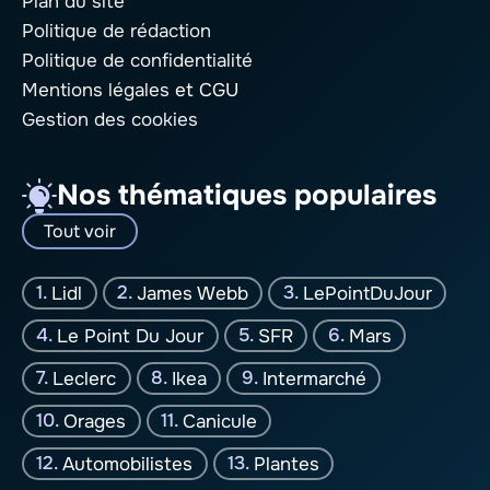
Plan du site
Politique de rédaction
Politique de confidentialité
Mentions légales
et CGU
Gestion des cookies
Nos thématiques populaires
Tout voir
Lidl
James Webb
LePointDuJour
Le Point Du Jour
SFR
Mars
Leclerc
Ikea
Intermarché
Orages
Canicule
Automobilistes
Plantes