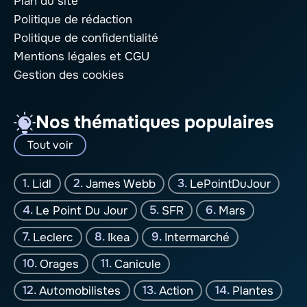
Plan du site
Politique de rédaction
Politique de confidentialité
Mentions légales
et CGU
Gestion des cookies
Nos thématiques populaires
Tout voir
Lidl
James Webb
LePointDuJour
Le Point Du Jour
SFR
Mars
Leclerc
Ikea
Intermarché
Orages
Canicule
Automobilistes
Action
Plantes