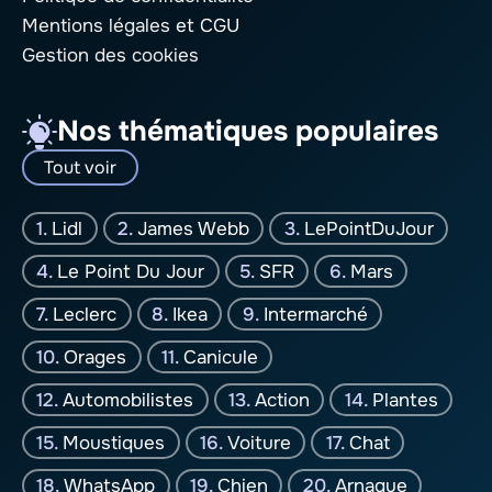
Mentions légales
et CGU
Gestion des cookies
Nos thématiques populaires
Tout voir
Lidl
James Webb
LePointDuJour
Le Point Du Jour
SFR
Mars
Leclerc
Ikea
Intermarché
Orages
Canicule
Automobilistes
Action
Plantes
Moustiques
Voiture
Chat
WhatsApp
Chien
Arnaque