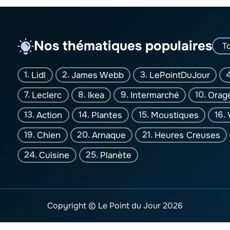
Nos thématiques populaires
To
Lidl
James Webb
LePointDuJour
Leclerc
Ikea
Intermarché
Orag
Action
Plantes
Moustiques
Chien
Arnaque
Heures Creuses
Cuisine
Planète
Copyright © Le Point du Jour 2026