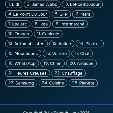
Lidl
James Webb
LePointDuJour
Le Point Du Jour
SFR
Mars
Leclerc
Ikea
Intermarché
Orages
Canicule
Automobilistes
Action
Plantes
Moustiques
Voiture
Chat
WhatsApp
Chien
Arnaque
Heures Creuses
Chauffage
Samsung
Cuisine
Planète
Copyright © Le Point du Jour 2026