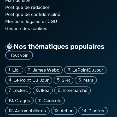
Plan du site
Politique de rédaction
Politique de confidentialité
Mentions légales
et CGU
Gestion des cookies
Nos thématiques populaires
Tout voir
Lidl
James Webb
LePointDuJour
Le Point Du Jour
SFR
Mars
Leclerc
Ikea
Intermarché
Orages
Canicule
Automobilistes
Action
Plantes