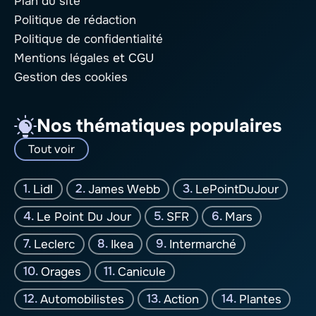
Plan du site
Politique de rédaction
Politique de confidentialité
Mentions légales
et CGU
Gestion des cookies
Nos thématiques populaires
Tout voir
Lidl
James Webb
LePointDuJour
Le Point Du Jour
SFR
Mars
Leclerc
Ikea
Intermarché
Orages
Canicule
Automobilistes
Action
Plantes