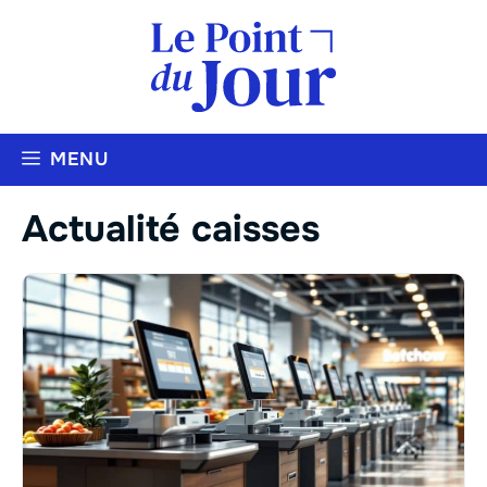
Aller
au
contenu
MENU
Actualité caisses