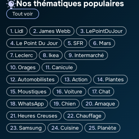
Nos thématiques populaires
Tout voir
Lidl
James Webb
LePointDuJour
Le Point Du Jour
SFR
Mars
Leclerc
Ikea
Intermarché
Orages
Canicule
Automobilistes
Action
Plantes
Moustiques
Voiture
Chat
WhatsApp
Chien
Arnaque
Heures Creuses
Chauffage
Samsung
Cuisine
Planète