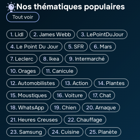
Nos thématiques populaires
Tout voir
Lidl
James Webb
LePointDuJour
Le Point Du Jour
SFR
Mars
Leclerc
Ikea
Intermarché
Orages
Canicule
Automobilistes
Action
Plantes
Moustiques
Voiture
Chat
WhatsApp
Chien
Arnaque
Heures Creuses
Chauffage
Samsung
Cuisine
Planète