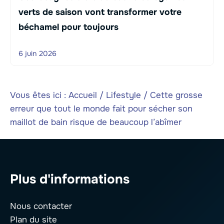
verts de saison vont transformer votre
béchamel pour toujours
6 juin 2026
Vous êtes ici :
Accueil
/
Lifestyle
/
Cette grosse
erreur que tout le monde fait pour sécher son
maillot de bain risque de beaucoup l’abîmer
Plus d'informations
Nous contacter
Plan du site