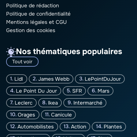
Politique de rédaction
Politique de confidentialité
Mentions légales
et CGU
Gestion des cookies
Nos thématiques populaires
Tout voir
Lidl
James Webb
LePointDuJour
Le Point Du Jour
SFR
Mars
Leclerc
Ikea
Intermarché
Orages
Canicule
Automobilistes
Action
Plantes