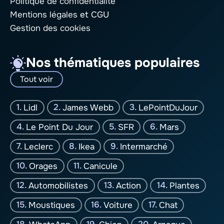
Politique de confidentialité
Mentions légales
et CGU
Gestion des cookies
Nos thématiques populaires
Tout voir
Lidl
James Webb
LePointDuJour
Le Point Du Jour
SFR
Mars
Leclerc
Ikea
Intermarché
Orages
Canicule
Automobilistes
Action
Plantes
Moustiques
Voiture
Chat