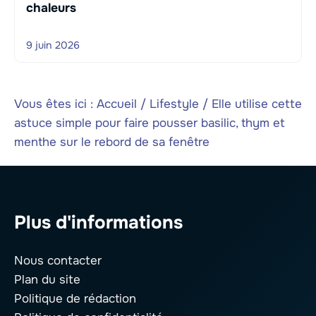
chaleurs
9 juin 2026
Vous êtes ici :
Accueil
/
Lifestyle
/
Elle utilise cette
astuce simple pour faire pousser basilic, thym et
menthe sur le rebord de sa fenêtre
Plus d'informations
Nous contacter
Plan du site
Politique de rédaction