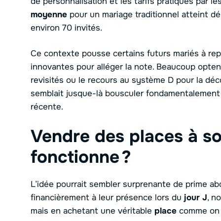
de personnalisation et les tarifs pratiqués par le
moyenne
pour un mariage traditionnel atteint d
environ 70 invités.
Ce contexte pousse certains futurs mariés à rep
innovantes pour alléger la note. Beaucoup opte
revisités ou le recours au système D pour la déc
semblait jusque-là bousculer fondamentalement 
récente.
Vendre des places à s
fonctionne ?
L’idée pourrait sembler surprenante de prime abo
financièrement à leur présence lors du
jour J
, n
mais en achetant une véritable
place
comme on l