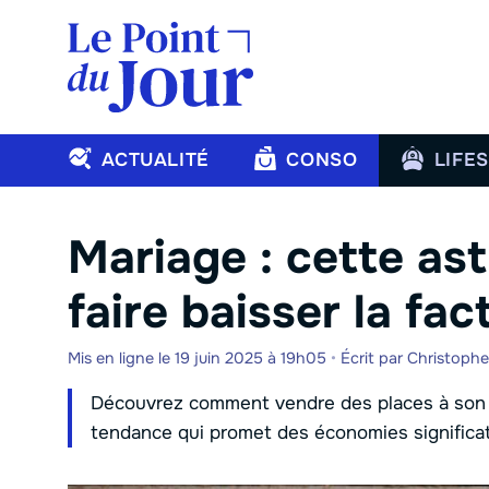
Aller
au
contenu
ACTUALITÉ
CONSO
LIFE
Mariage : cette as
faire baisser la fa
Mis en ligne le 19 juin 2025 à 19h05
•
Écrit par
Christoph
Découvrez comment vendre des places à son m
tendance qui promet des économies significat