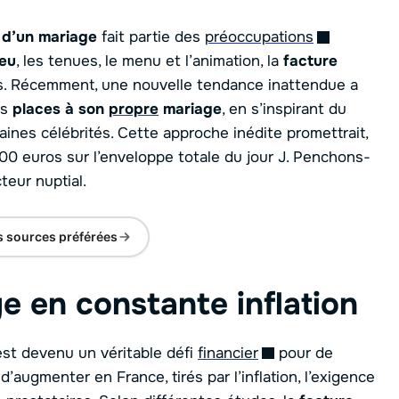
 d’un mariage
fait partie des
préoccupations
ieu
, les tenues, le menu et l’animation, la
facture
vés. Récemment, une nouvelle tendance inattendue a
es
places à son
propre
mariage
, en s’inspirant du
ines célébrités. Cette approche inédite promettrait,
0 euros sur l’enveloppe totale du jour J. Penchons-
eur nuptial.
s sources préférées
 en constante inflation
st devenu un véritable défi
financier
pour de
’augmenter en France, tirés par l’inflation, l’exigence