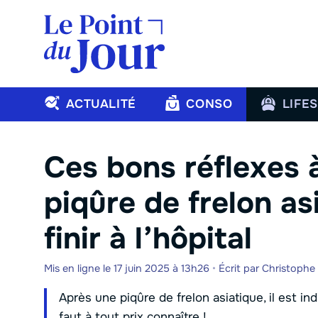
Aller
au
contenu
ACTUALITÉ
CONSO
LIFE
Ces bons réflexes 
piqûre de frelon as
finir à l’hôpital
Mis en ligne le 17 juin 2025 à 13h26
•
Écrit par
Christophe
Après une piqûre de frelon asiatique, il est in
faut à tout prix connaître !