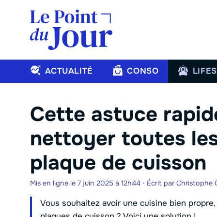
Aller
au
contenu
ACTUALITÉ
CONSO
LIFE
Cette astuce rapid
nettoyer toutes le
plaque de cuisson
Mis en ligne le 7 juin 2025 à 12h44
•
Écrit par
Christophe
Vous souhaitez avoir une cuisine bien propre,
plaques de cuisson ? Voici une solution !