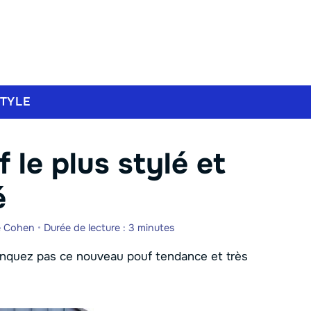
STYLE
f le plus stylé et
é
e Cohen
•
Durée de lecture : 3 minutes
manquez pas ce nouveau pouf tendance et très