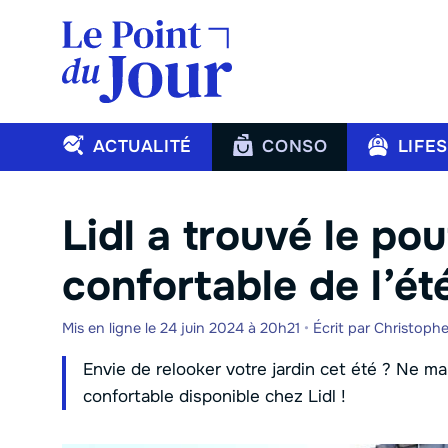
Aller
au
contenu
ACTUALITÉ
CONSO
LIFE
Lidl a trouvé le pou
confortable de l’ét
Mis en ligne le 24 juin 2024 à 20h21
•
Écrit par
Christoph
Envie de relooker votre jardin cet été ? Ne 
confortable disponible chez Lidl !