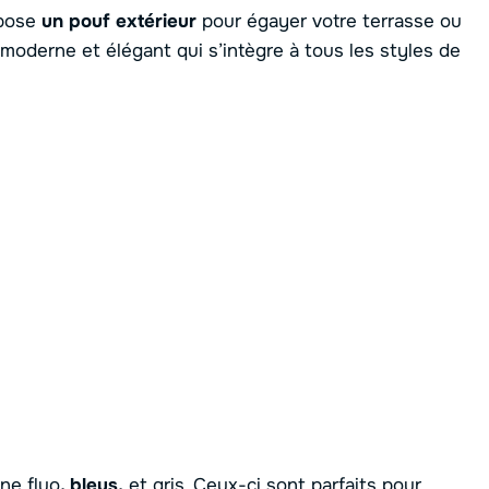
opose
un pouf extérieur
pour égayer votre terrasse ou
moderne et élégant qui s’intègre à tous les styles de
ne fluo
, bleus,
et gris. Ceux-ci sont parfaits pour