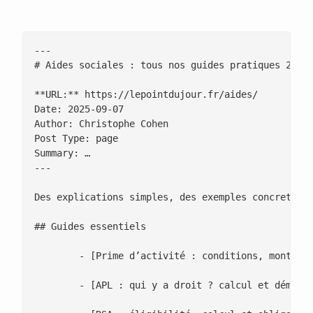
---

# Aides sociales : tous nos guides pratiques 2025

**URL:** https://lepointdujour.fr/aides/

Date: 2025-09-07

Author: Christophe Cohen

Post Type: page

Summary: …

---

Des explications simples, des exemples concrets et
## Guides essentiels

 	- [Prime d’activité : conditions, montants, simulation](https://lepointdujour.fr/actualite/5102-prime-dactivite-conditions-et-simulation-2025/)

 	- [APL : qui y a droit ? calcul et démarches](https://lepointdujour.fr/lifestyle/5107-apl-guide-general-conditions-calcul-et-demarches/)
