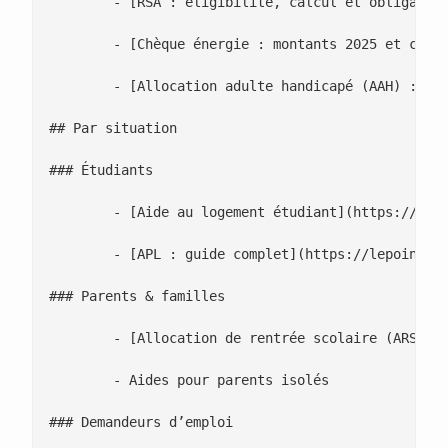
 	- [RSA : éligibilité, calcul et obligations](https://lepointdujour.fr/actualite/5104-rsa-2025-droits-montants-et-obligations/)

 	- [Chèque énergie : montants 2025 et calendrier](https://lepointdujour.fr/lifestyle/5105-cheque-energie-2025-montants-et-calendrier/)

 	- [Allocation adulte handicapé (AAH) : droits, calcul et cumul](https://lepointdujour.fr/lifestyle/5140-allocation-adulte-handicape-aah-droits-calcul-et-cumul/)

## Par situation

### Étudiants

 	- [Aide au logement étudiant](https://lepointdujour.fr/actualite/5103-apl-etudiant-eligibilite-plafonds-et-demarches/)

 	- [APL : guide complet](https://lepointdujour.fr/lifestyle/5107-apl-guide-general-conditions-calcul-et-demarches/)

### Parents & familles

 	- [Allocation de rentrée scolaire (ARS)](https://lepointdujour.fr/lifestyle/5128-allocation-de-rentree-scolaire-ars-baremes-et-calendrier/)

 	- Aides pour parents isolés

### Demandeurs d’emploi
