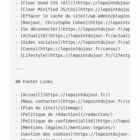
- [Clear Used CSS (All)](https://lepointdujour.fr/
- [Clear Minified JS/CSS](https://lepointdujour.fr
- [Effacer le cache du site](/wp-admin/plugins.php
- [Bonjour, Christophe Cohen](https://lepointdujou
- [Se déconnecter](https://lepointdujour.fr/wp-log
- [Actualité](https://lepointdujour.fr/actualite/)
- [Aides sociales](https://lepointdujour.fr/aides-
- [Conso](https://lepointdujour.fr/conso/)

- [Lifestyle](https://lepointdujour.fr/lifestyle/)
---

## Footer Links

- [Accueil](https://lepointdujour.fr/)

- [Nous contacter](https://lepointdujour.fr/contac
- [Plan du site](/sitemap/)

- [Politique de rédaction](/redaction/)

- [Politique de confidentialité](https://lepointdu
- [Mentions légales](/mentions-legales/)

- [Gestion des cookies](https://lepointdujour.fr/g