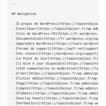
---

## Navigation

- [À propos de WordPress](https://lepointdujour.fr
- [Contribuer](https://lepointdujour.fr/wp-admin/c
- [Site de WordPress-FR](https://fr.wordpress.org/
- [Documentation](https://fr.wordpress.org/support
- [Apprendre WordPress](https://learn.wordpress.or
- [Forums de support](https://wpfr.net/support)

- [Vos retours](https://wordpress.org/support/foru
- [Le Point du Jour](https://lepointdujour.fr/)

- [11 mise à jour disponible](https://lepointdujou
- [1010 commentaires en modération](https://lepoin
- [Créer](https://lepointdujour.fr/wp-admin/post-n
- [Fichier média](https://lepointdujour.fr/wp-admi
- [Page](https://lepointdujour.fr/wp-admin/post-ne
- [Compte](https://lepointdujour.fr/wp-admin/user-
- [Éléments](https://lepointdujour.fr/wp-admin/edi
- [Overlay Panels](https://lepointdujour.fr/wp-adm
- [Perfmatters](https://lepointdujour.fr/wp-admin/