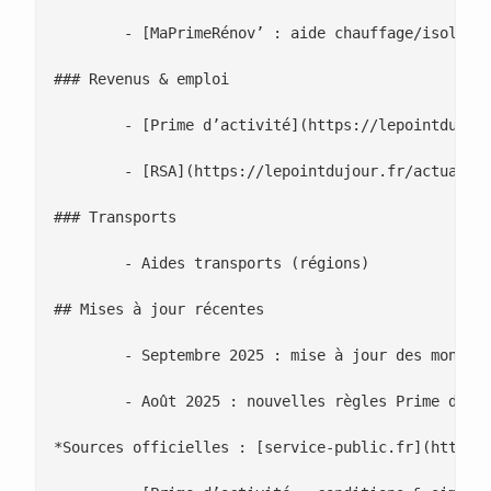
 	- [MaPrimeRénov’ : aide chauffage/isolation (angle pratique)](https://lepointdujour.fr/lifestyle/5116-maprimerenov-travaux-eligibles-montants-et-simulateur/)

### Revenus & emploi

 	- [Prime d’activité](https://lepointdujour.fr/actualite/5102-prime-dactivite-conditions-et-simulation-2025/)

 	- [RSA](https://lepointdujour.fr/actualite/5104-rsa-2025-droits-montants-et-obligations/)

### Transports

 	- Aides transports (régions)

## Mises à jour récentes

 	- Septembre 2025 : mise à jour des montants Chèque énergie

 	- Août 2025 : nouvelles règles Prime d’activité

*Sources officielles : [service-public.fr](https:/