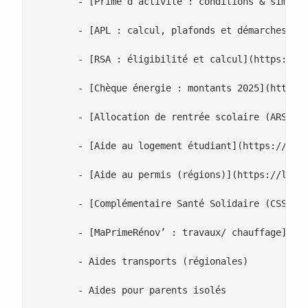
 	- [Prime d’activité : conditions & simulation](https://lepointdujour.fr/actualite/5102-prime-dactivite-conditions-et-simulation-2025/)

 	- [APL : calcul, plafonds et démarches](https://lepointdujour.fr/lifestyle/5107-apl-guide-general-conditions-calcul-et-demarches/)

 	- [RSA : éligibilité et calcul](https://lepointdujour.fr/actualite/5104-rsa-2025-droits-montants-et-obligations/)

 	- [Chèque énergie : montants 2025](https://lepointdujour.fr/lifestyle/5105-cheque-energie-2025-montants-et-calendrier/)

 	- [Allocation de rentrée scolaire (ARS)](https://lepointdujour.fr/lifestyle/5128-allocation-de-rentree-scolaire-ars-baremes-et-calendrier/)

 	- [Aide au logement étudiant](https://lepointdujour.fr/actualite/5103-apl-etudiant-eligibilite-plafonds-et-demarches/)

 	- [Aide au permis (régions)](https://lepointdujour.fr/lifestyle/5106-aide-au-permis-de-conduire-aides-regionales-2025/)

 	- [Complémentaire Santé Solidaire (CSS)](https://lepointdujour.fr/lifestyle/5136-complementaire-sante-solidaire-css-conditions-panier-de-soins-demarches/)

 	- [MaPrimeRénov’ : travaux/ chauffage](https://lepointdujour.fr/lifestyle/5116-maprimerenov-travaux-eligibles-montants-et-simulateur/)

 	- Aides transports (régionales)

 	- Aides pour parents isolés
