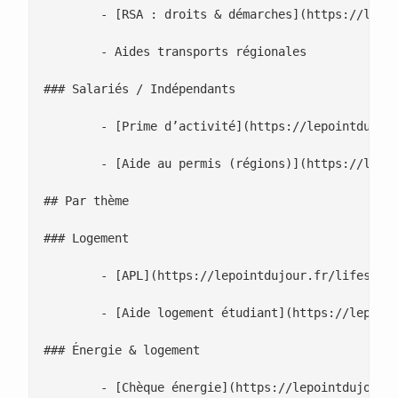
 	- [RSA : droits & démarches](https://lepointdujour.fr/actualite/5104-rsa-2025-droits-montants-et-obligations/)

 	- Aides transports régionales

### Salariés / Indépendants

 	- [Prime d’activité](https://lepointdujour.fr/actualite/5102-prime-dactivite-conditions-et-simulation-2025/)

 	- [Aide au permis (régions)](https://lepointdujour.fr/lifestyle/5106-aide-au-permis-de-conduire-aides-regionales-2025/)

## Par thème

### Logement

 	- [APL](https://lepointdujour.fr/lifestyle/5107-apl-guide-general-conditions-calcul-et-demarches/)

 	- [Aide logement étudiant](https://lepointdujour.fr/actualite/5103-apl-etudiant-eligibilite-plafonds-et-demarches/)

### Énergie & logement

 	- [Chèque énergie](https://lepointdujour.fr/lifestyle/5105-cheque-energie-2025-montants-et-calendrier/)
