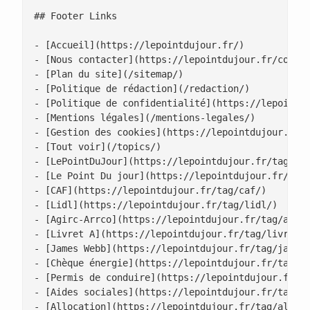
## Footer Links

- [Accueil](https://lepointdujour.fr/)

- [Nous contacter](https://lepointdujour.fr/contac
- [Plan du site](/sitemap/)

- [Politique de rédaction](/redaction/)

- [Politique de confidentialité](https://lepointdu
- [Mentions légales](/mentions-legales/)

- [Gestion des cookies](https://lepointdujour.fr/g
- [Tout voir](/topics/)

- [LePointDuJour](https://lepointdujour.fr/tag/lep
- [Le Point Du jour](https://lepointdujour.fr/tag/
- [CAF](https://lepointdujour.fr/tag/caf/)

- [Lidl](https://lepointdujour.fr/tag/lidl/)

- [Agirc-Arrco](https://lepointdujour.fr/tag/agirc
- [Livret A](https://lepointdujour.fr/tag/livret-a
- [James Webb](https://lepointdujour.fr/tag/james-
- [Chèque énergie](https://lepointdujour.fr/tag/ch
- [Permis de conduire](https://lepointdujour.fr/ta
- [Aides sociales](https://lepointdujour.fr/tag/ai
- [Allocation](https://lepointdujour.fr/tag/alloca