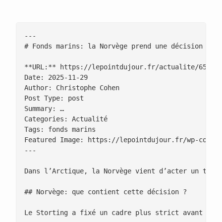
---

# Fonds marins: la Norvège prend une décision hist
**URL:** https://lepointdujour.fr/actualite/6550-f
Date: 2025-11-29

Author: Christophe Cohen

Post Type: post

Summary: …

Categories: Actualité

Tags: fonds marins

Featured Image: https://lepointdujour.fr/wp-conten
---

Dans l’Arctique, la Norvège vient d’acter un tour
## Norvège: que contient cette décision ?

Le Storting a fixé un cadre plus strict avant tou