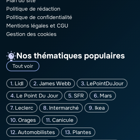
Plan du site
Politique de rédaction
Politique de confidentialité
Mentions légales
et CGU
Gestion des cookies
Nos thématiques populaires
Tout voir
Lidl
James Webb
LePointDuJour
Le Point Du Jour
SFR
Mars
Leclerc
Intermarché
Ikea
Orages
Canicule
Automobilistes
Plantes