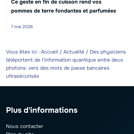
Ce geste en fin de cuisson rend vos
pommes de terre fondantes et parfumées
7 mai 2026
Vous êtes ici :
Accueil
/
Actualité
/
Des physiciens
téléportent de l’information quantique entre deux
photons: vers des mots de passe bancaires
ultrasécurisés
Plus d'informations
Nous contacter