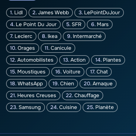
Lidl
James Webb
LePointDuJour
Le Point Du Jour
SFR
Mars
Leclerc
Ikea
Intermarché
Orages
Canicule
Automobilistes
Action
Plantes
Moustiques
Voiture
Chat
WhatsApp
Chien
Arnaque
Heures Creuses
Chauffage
Samsung
Cuisine
Planète