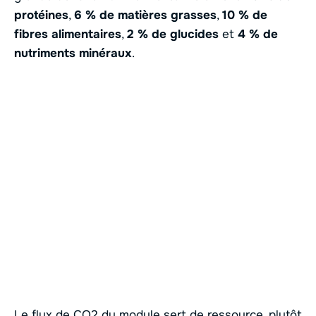
protéines
,
6 % de matières grasses
,
10 % de
fibres alimentaires
,
2 % de glucides
et
4 % de
nutriments minéraux
.
Le flux de CO2 du module sert de ressource, plutôt