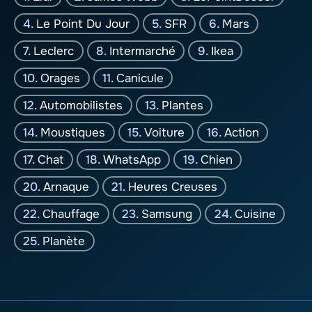
Le Point Du Jour
SFR
Mars
Leclerc
Intermarché
Ikea
Orages
Canicule
Automobilistes
Plantes
Moustiques
Voiture
Action
Chat
WhatsApp
Chien
Arnaque
Heures Creuses
Chauffage
Samsung
Cuisine
Planète