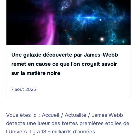
Une galaxie découverte par James-Webb
remet en cause ce que l’on croyait savoir
sur la matière noire
7 août 2025
Vous êtes ici :
Accueil
/
Actualité
/
James Webb
détecte une lueur des toutes premières étoiles de
l’Univers il y a 13,5 milliards d’années