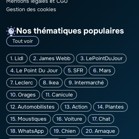
Mentions légales
et CGU
Gestion des cookies
Nos thématiques populaires
Tout voir
Lidl
James Webb
LePointDuJour
Le Point Du Jour
SFR
Mars
Leclerc
Ikea
Intermarché
Orages
Canicule
Automobilistes
Action
Plantes
Moustiques
Voiture
Chat
WhatsApp
Chien
Arnaque