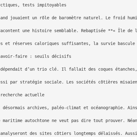
ctiques, tests impitoyables

land jouaient un rôle de baromètre naturel. Le froid humi
racontent une histoire semblable. Rebaptisée **« Île de l
és et réserves caloriques suffisantes, la survie bascule 
avoir-faire : seuils décisifs

 dépendait d’un trio clé. Il fallait des coques étanches,
ussi par stratégie sociale. Les sociétés côtières misaien
recherche actuelle

t désormais archives, paléo-climat et océanographie. Ains
e maritime autochtone ne veut pas dire tout prouver. Néan
 analyseront des sites côtiers longtemps délaissés. Aussi