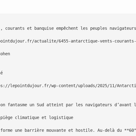
, courants et banquise empêchent les peuples navigateurs
pointdujour.fr/actualite/6455-antarctique-vents-courants-
ohen

é

ps://lepointdujour.fr/wp-content/uploads/2025/11/Antarcti
 on fantasme un Sud atteint par les navigateurs d’avant l
piège climatique et logistique

 forme une barrière mouvante et hostile. Au-delà du **60°