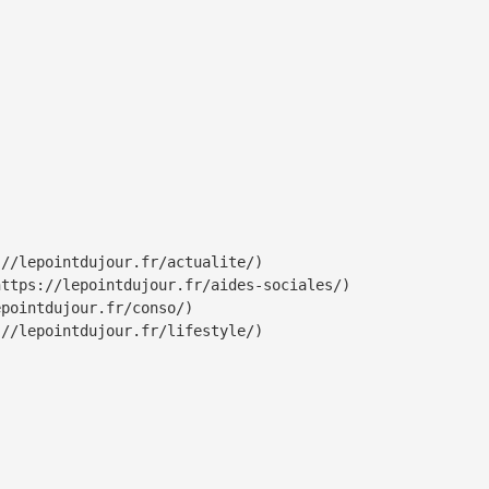
//lepointdujour.fr/actualite/)

ttps://lepointdujour.fr/aides-sociales/)

pointdujour.fr/conso/)

//lepointdujour.fr/lifestyle/)
