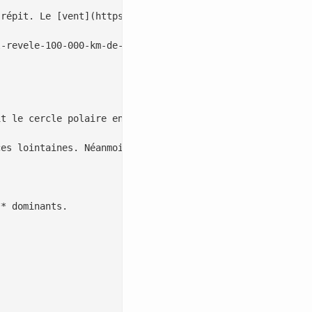
répit. Le [vent](https://lepointdujour.fr/actualite/6431
-revele-100-000-km-de-routes-romaines-jusqu’alors-inconn
t le cercle polaire en **1773** et bute sur la glace. Pa
es lointaines. Néanmoins, aucune trace matérielle ne pro