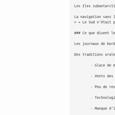
Les îles subantarct
La navigation sans 
> « Le Sud n’était p
### Ce que disent le
Les journaux de bor
Des traditions oral
 	- Glace de mer formant une barrière saisonnière et imprévisible.

 	- Vents des **quarantièmes rugissants** et **cinquantièmes hurlants** dominants.

 	- Peu de ressources côtières, **arbres absents** sur nombre d’îles.

 	- Technologies d’orientation limitées aux hautes latitudes.

 	- Manque d’incitations économiques avant l’ère baleinière.
