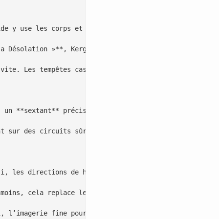
de y use les corps et les coques. De plus, la faune se c
a Désolation »**, Kerguelen fut signalée en **1772**. En
vite. Les tempêtes cassent les mâts et saturent les voil
 un **sextant** précis et un **chronomètre** fiable. Ain
t sur des circuits sûrs et renouvelables. En revanche, l
i, les directions de houle et les glaces saisonnières se
moins, cela replace les choix dans un contexte environne
, l’imagerie fine pourrait révéler des haltes saisonnièr