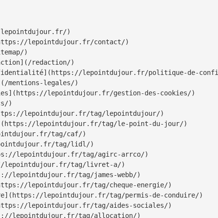
lepointdujour.fr/)

ttps://lepointdujour.fr/contact/)

temap/)

ction](/redaction/)

identialité](https://lepointdujour.fr/politique-de-confi
(/mentions-legales/)

es](https://lepointdujour.fr/gestion-des-cookies/)

s/)

tps://lepointdujour.fr/tag/lepointdujour/)

(https://lepointdujour.fr/tag/le-point-du-jour/)

intdujour.fr/tag/caf/)

ointdujour.fr/tag/lidl/)

s://lepointdujour.fr/tag/agirc-arrco/)

/lepointdujour.fr/tag/livret-a/)

://lepointdujour.fr/tag/james-webb/)

ttps://lepointdujour.fr/tag/cheque-energie/)

e](https://lepointdujour.fr/tag/permis-de-conduire/)

ttps://lepointdujour.fr/tag/aides-sociales/)

://lepointdujour.fr/tag/allocation/)
