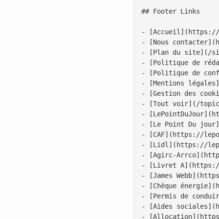
## Footer Links

- [Accueil](https://
- [Nous contacter](h
- [Plan du site](/si
- [Politique de réda
- [Politique de conf
- [Mentions légales]
- [Gestion des cooki
- [Tout voir](/topic
- [LePointDuJour](ht
- [Le Point Du jour]
- [CAF](https://lepo
- [Lidl](https://lep
- [Agirc-Arrco](http
- [Livret A](https:/
- [James Webb](https
- [Chèque énergie](h
- [Permis de conduir
- [Aides sociales](h
- [Allocation](https