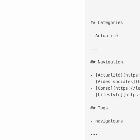
---

## Categories

- Actualité

---

## Navigation

- [Actualité](https:
- [Aides sociales](h
- [Conso](https://le
- [Lifestyle](https:
## Tags

- navigateurs

---
