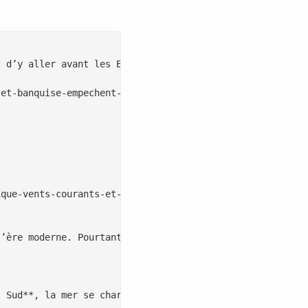
 d’y aller avant les Européens au XIXe siècle

et-banquise-empechent-les-peuples-navigateurs-dy-aller-a
que-vents-courants-et-banquise-empechent-les-peuples-nav
’ère moderne. Pourtant, les archives et [la science](htt
 Sud**, la mer se charge d’[icebergs](https://lepointduj