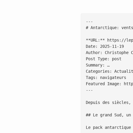
---

# Antarctique: vents
**URL:** https://le
Date: 2025-11-19

Author: Christophe C
Post Type: post

Summary: …

Categories: Actualit
Tags: navigateurs

Featured Image: htt
---

Depuis des siècles,
## Le grand Sud, un 
Le pack antarctique