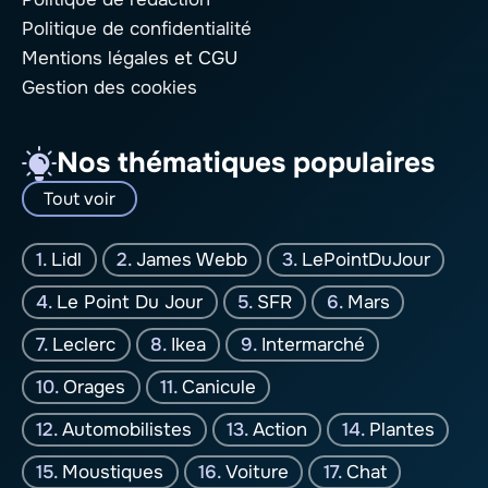
Politique de confidentialité
Mentions légales
et CGU
Gestion des cookies
Nos thématiques populaires
Tout voir
Lidl
James Webb
LePointDuJour
Le Point Du Jour
SFR
Mars
Leclerc
Ikea
Intermarché
Orages
Canicule
Automobilistes
Action
Plantes
Moustiques
Voiture
Chat