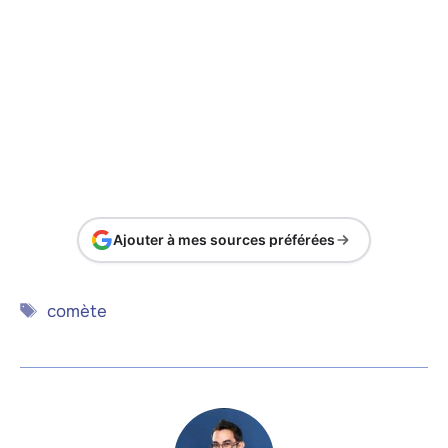
Ajouter à mes sources préférées
Étiquettes
comète