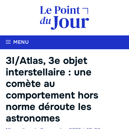
Aller
au
contenu
MENU
3I/Atlas, 3e objet
interstellaire : une
comète au
comportement hors
norme déroute les
astronomes