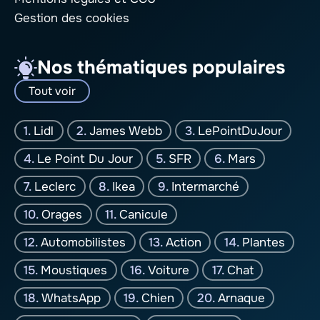
Gestion des cookies
Nos thématiques populaires
Tout voir
Lidl
James Webb
LePointDuJour
Le Point Du Jour
SFR
Mars
Leclerc
Ikea
Intermarché
Orages
Canicule
Automobilistes
Action
Plantes
Moustiques
Voiture
Chat
WhatsApp
Chien
Arnaque