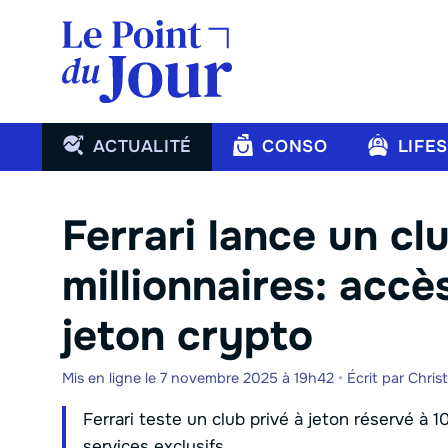
Aller
au
contenu
ACTUALITÉ
CONSO
LIFE
Ferrari lance un cl
millionnaires: acc
jeton crypto
Mis en ligne le 7 novembre 2025 à 19h42
•
Écrit par
Chris
Ferrari teste un club privé à jeton réservé à 1
services exclusifs.