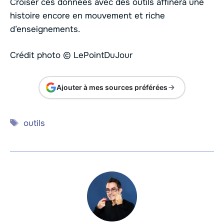
Croiser ces données avec des outils affinera une
histoire encore en mouvement et riche
d’enseignements.
Crédit photo © LePointDuJour
Ajouter à mes sources préférées
Étiquettes
outils