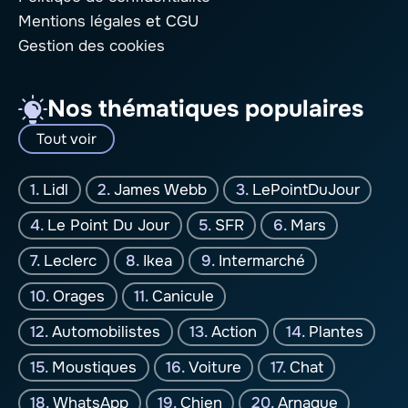
Mentions légales
et CGU
Gestion des cookies
Nos thématiques populaires
Tout voir
Lidl
James Webb
LePointDuJour
Le Point Du Jour
SFR
Mars
Leclerc
Ikea
Intermarché
Orages
Canicule
Automobilistes
Action
Plantes
Moustiques
Voiture
Chat
WhatsApp
Chien
Arnaque