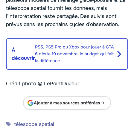
plusieurs modèles de mélange glace‑poussière. Le
télescope spatial fournit les données, mais
l’interprétation reste partagée. Des suivis sont
prévus dans les prochains cycles d’observation.
PS5, PS5 Pro ou Xbox pour jouer à GTA
À
6 dès le 19 novembre, le budget qui fait
découvrir
la différence
Crédit photo © LePointDuJour
Ajouter à mes sources préférées
Étiquettes
télescope spatial