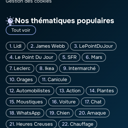
Gestion des cookies
Nos thématiques populaires
Tout voir
Lidl
James Webb
LePointDuJour
Le Point Du Jour
SFR
Mars
Leclerc
Ikea
Intermarché
Orages
Canicule
Automobilistes
Action
Plantes
Moustiques
Voiture
Chat
WhatsApp
Chien
Arnaque
Heures Creuses
Chauffage